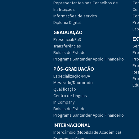
Representantes nos Conselhos de
Com
Instituições
Cen
Informações de serviço
Com
Diploma Digital
Pro
Lab
GRADUAÇÃO
EX
Presencial/EaD
Transferências
Ser
Bolsas de Estudo
Pro
Programa Santander Apoio Financeiro
Pro
Pro
PÓS-GRADUAÇÃO
Res
Especialização/MBA
Pro
Mestrado/Doutorado
Edu
Qualificação
Centro de Línguas
In Company
Bolsas de Estudo
Programa Santander Apoio Financeiro
INTERNACIONAL
Intercâmbio (Mobilidade Acadêmica)
Programas Capes