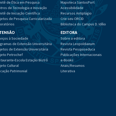
itê de Ética em Pesquisa
Mapoteca SantosPort
tros de Tecnologia e Inovação
Acessibilidade
itê de Iniciação Científica
Recursos Antiplágio
jetos de Pesquisa Curricularizada
Crie seu ORCID
oratórios
Biblioteca do Campus D. Idílio
TENSÃO
EDITORA
viços à Sociedade
Sobre a editora
gramas de Extensão Universitária
Revista Leopoldianum
jetos de Extensão Universitária
Revista Pesquiseduca
jeto Petrochef
Publicações Internacionais
taurante-Escola Estação Bistrô
e-Books
jeto Cultural
Anais/Resumos
cação Patrimonial
Literativa