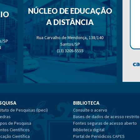
NÚCLEO DE EDUCAÇÃO
IO
A DISTÂNCIA
Rua Carvalho de Mendonça, 138/140
os/SP
Santos/SP
4
(13) 3205-5555
SQUISA
BIBLIOTECA
tituto de Pesquisas (Ipeci)
Consulte o acervo
edras
Bases de dados de acesso restrito
pos de Pesquisa
Fontes seguras de acesso aberto
ntos Científicos
Biblioteca digital
cação Científica
Portal de Periódicos CAPES