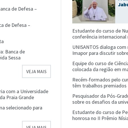
Jab
anca de Defesa –
ca de Defesa –
Estudante do curso de Nu
conferência internacional
ta
UNISANTOS dialoga com r
a: Banca de
Imapor para discutir sobr
eida Sessa
Equipe do curso de Ciênc
colocada da região em m
VEJA MAIS
Recém-formados pelo cur
têm trabalhos premiados
a com a Universidade
Pesquisador da Pós-Grad
 da Praia Grande
sobre os desafios da uni
ma selecionado para
Estudante do curso de P
honrosa no II Prêmio Nísi
VEJA MAIS